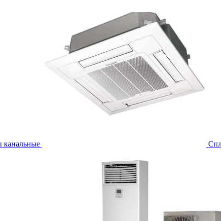
ы канальные
Спл