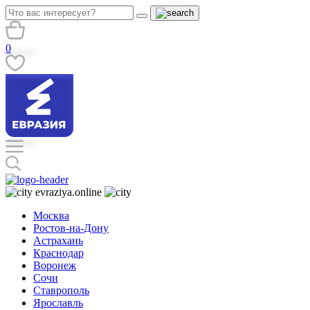
0
evraziya.online
Москва
Ростов-на-Дону
Астрахань
Краснодар
Воронеж
Сочи
Ставрополь
Ярославль