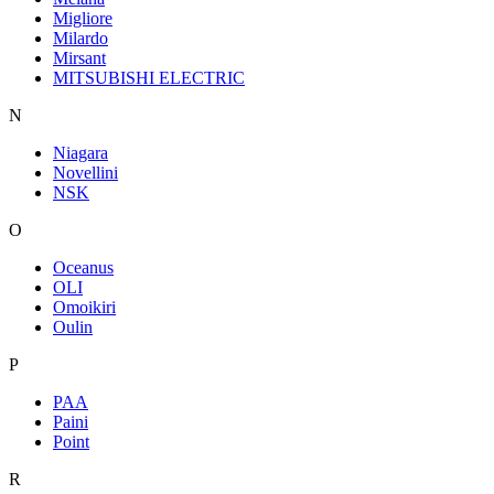
Migliore
Milardo
Mirsant
MITSUBISHI ELECTRIC
N
Niagara
Novellini
NSK
O
Oceanus
OLI
Omoikiri
Oulin
P
PAA
Paini
Point
R