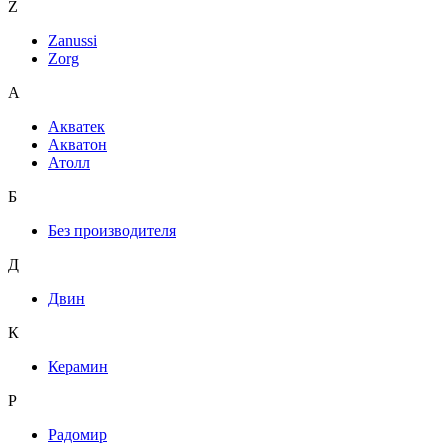
Z
Zanussi
Zorg
А
Акватек
Акватон
Атолл
Б
Без производителя
Д
Двин
К
Керамин
Р
Радомир