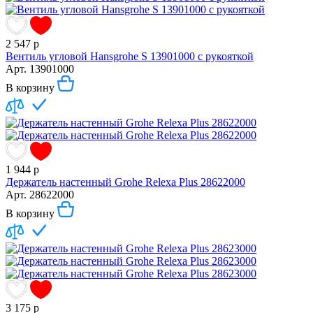
2 547
р
Вентиль угловой Hansgrohe S 13901000 с рукояткой
Арт.
13901000
В корзину
1 944
р
Держатель настенный Grohe Relexa Plus 28622000
Арт.
28622000
В корзину
3 175
р