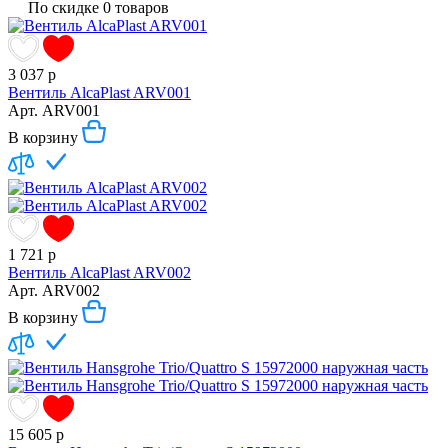
По скидке 0 товаров
3 037
р
Вентиль AlcaPlast ARV001
Арт.
ARV001
В корзину
1 721
р
Вентиль AlcaPlast ARV002
Арт.
ARV002
В корзину
15 605
р