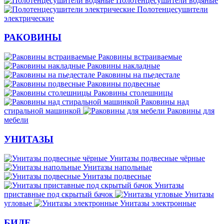
Полотенцесушители водяные
Полотенцесушители
электрические
РАКОВИНЫ
Раковины встраиваемые
Раковины накладные
Раковины на пьедестале
Раковины подвесные
Раковины столешницы
Раковины над
стиральной машинкой
Раковины для
мебели
УНИТАЗЫ
Унитазы подвесные чёрные
Унитазы напольные
Унитазы подвесные
Унитазы
приставные под скрытый бачок
Унитазы
угловые
Унитазы электронные
БИДЕ