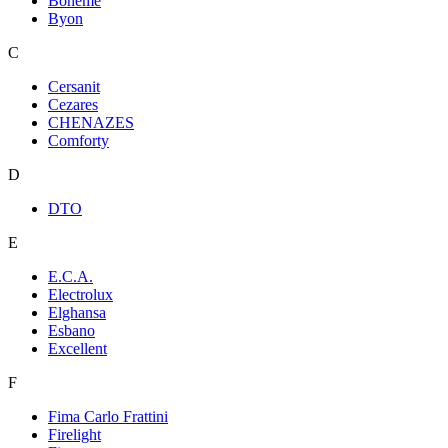
Boheme
Byon
C
Cersanit
Cezares
CHENAZES
Comforty
D
DTO
E
E.C.A.
Electrolux
Elghansa
Esbano
Excellent
F
Fima Carlo Frattini
Firelight