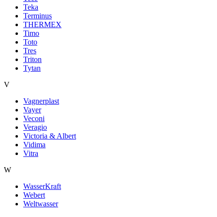
Teka
Terminus
THERMEX
Timo
Toto
Tres
Triton
Tytan
V
Vagnerplast
Vayer
Veconi
Veragio
Victoria & Albert
Vidima
Vitra
W
WasserKraft
Webert
Weltwasser