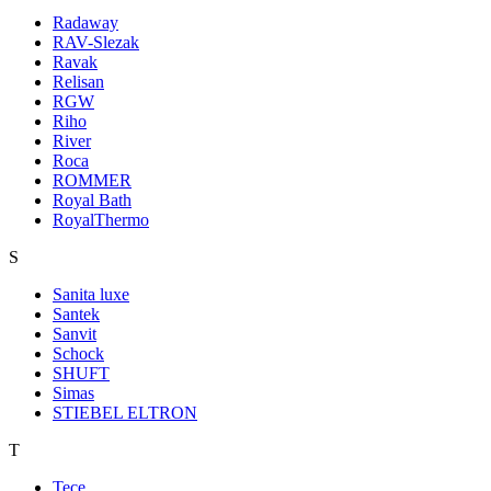
Radaway
RAV-Slezak
Ravak
Relisan
RGW
Riho
River
Roca
ROMMER
Royal Bath
RoyalThermo
S
Sanita luxe
Santek
Sanvit
Schock
SHUFT
Simas
STIEBEL ELTRON
T
Tece