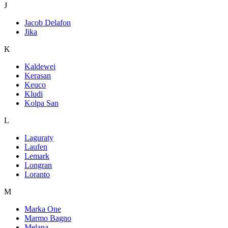
J
Jacob Delafon
Jika
K
Kaldewei
Kerasan
Keuco
Kludi
Kolpa San
L
Laguraty
Laufen
Lemark
Longran
Loranto
M
Marka One
Marmo Bagno
Melana