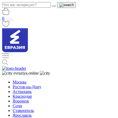
0
evraziya.online
Москва
Ростов-на-Дону
Астрахань
Краснодар
Воронеж
Сочи
Ставрополь
Ярославль