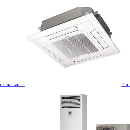
ы канальные
Спл