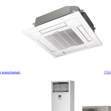
ы канальные
Спл