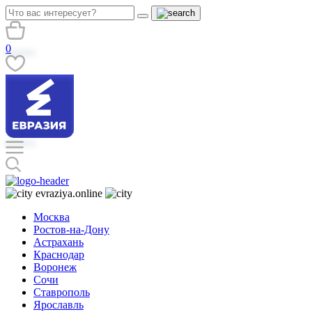
0
evraziya.online
Москва
Ростов-на-Дону
Астрахань
Краснодар
Воронеж
Сочи
Ставрополь
Ярославль